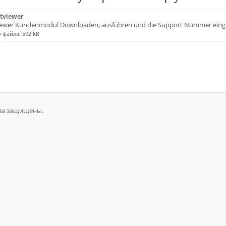
tviewer
iewer Kundenmodul Downloaden, ausführen und die Support Nummer eingebe
 файла: 592 kB
рава защищены.