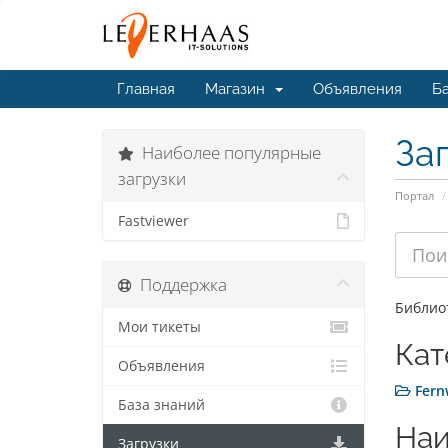
Главная
Магазин
Объявления
Ба
За
Наиболее популярные
загрузки
Портал
Fastviewer
Поддержка
Библиот
Мои тикеты
Кат
Объявления
Fern
База знаний
Наи
Загрузки