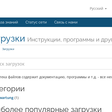
Русский
за знаний
Статус сети
Связь с нами
грузки
Инструкции, программы и дру
Загрузки
ека файлов содержит документацию, программы и т.д. - все не
егории
wartung
(1)
более популярные загрузки