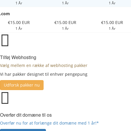
1 År
1 År
1 År
.com
€15.00 EUR
€15.00 EUR
€15.00 EUR
1 År
1 År
1 År
Tilføj Webhosting
Vælg mellem en række af webhosting pakker
Vi har pakker designet til enhver pengepung
Udforsk pakker nu
Overfør dit domæne til os
Overfør nu for at forlænge dit domæne med 1 år!*