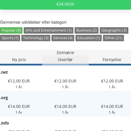
€34.00/år
Gennemse udvidelser efter kategori
Popular (9)
Arts and Entertainment (1)
Business (2)
Geographic (3)
Sports (1)
Technology (3)
Services (4)
Education (1)
Other (21)
Domæne
Ny pris
Overfør
Fornyelse
.net
€12.00 EUR
€12.00 EUR
€12.00 EUR
1 År
1 År
1 År
.org
€14.00 EUR
€14.00 EUR
€14.00 EUR
1 År
1 År
1 År
.info