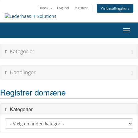
Dansk
Log ind
Registrer
Vis bestillingskurv
Skift
navig
Kategorier
Handlinger
Registrer domæne
Kategorier