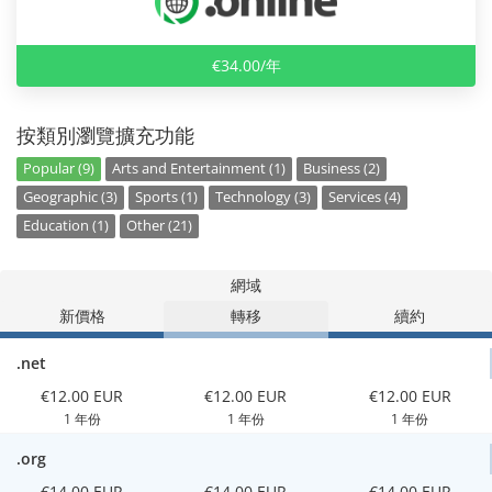
€34.00/年
按類別瀏覽擴充功能
Popular (9)
Arts and Entertainment (1)
Business (2)
Geographic (3)
Sports (1)
Technology (3)
Services (4)
Education (1)
Other (21)
網域
新價格
轉移
續約
.net
€12.00 EUR
€12.00 EUR
€12.00 EUR
1 年份
1 年份
1 年份
.org
€14.00 EUR
€14.00 EUR
€14.00 EUR