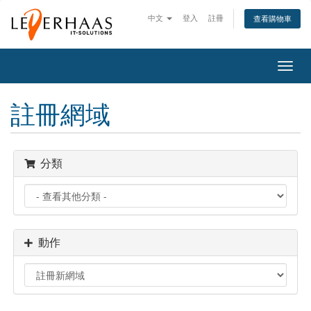
中文
登入
註冊
查看購物車
切
換
導
註冊網域
覽
分類
動作