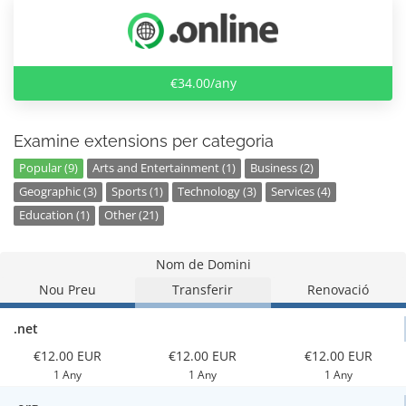
€34.00/any
Examine extensions per categoria
Popular (9)
Arts and Entertainment (1)
Business (2)
Geographic (3)
Sports (1)
Technology (3)
Services (4)
Education (1)
Other (21)
Nom de Domini
Nou Preu
Transferir
Renovació
.net
€12.00 EUR
€12.00 EUR
€12.00 EUR
1 Any
1 Any
1 Any