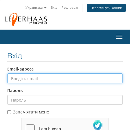
Українська
Вхід
Реєстрація
Переглянути кошик
Пере
наві
Вхід
Email-адреса
Пароль
Запам'ятати мене