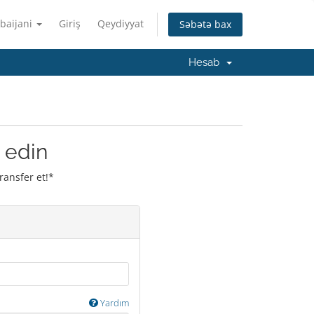
baijani
Giriş
Qeydiyyat
Səbətə bax
Hesab
 edin
ransfer et!*
Yardım