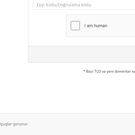
* Bəzi TLD və yeni domenlər xa
üquqlar qorunur.