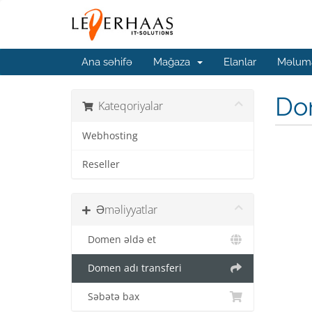
Ana səhifə
Mağaza
Elanlar
Məluma
Do
Kateqoriyalar
Webhosting
Reseller
Əməliyyatlar
Domen əldə et
Domen adı transferi
Səbətə bax