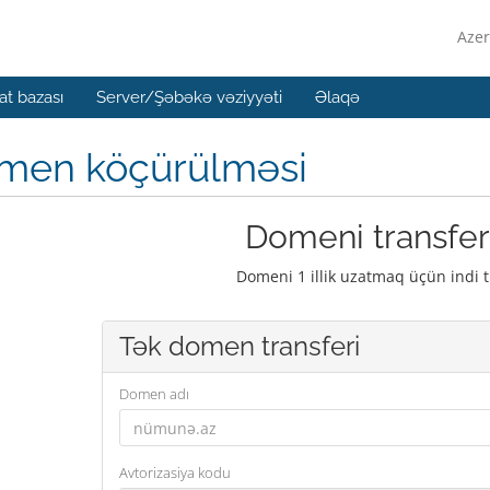
Azer
t bazası
Server/Şəbəkə vəziyyəti
Əlaqə
men köçürülməsi
Domeni transfer
Domeni 1 illik uzatmaq üçün indi t
Tək domen transferi
Domen adı
Avtorizasiya kodu