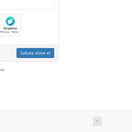
Səbətə əlavə et
ric