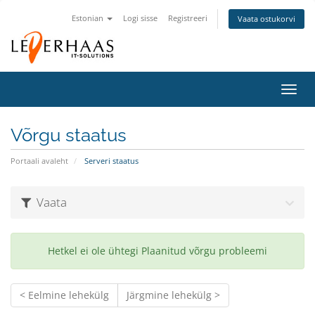
Estonian
Logi sisse
Registreeri
Vaata ostukorvi
Lülit
navig
Võrgu staatus
Portaali avaleht
Serveri staatus
Vaata
Hetkel ei ole ühtegi Plaanitud võrgu probleemi
< Eelmine lehekülg
Järgmine lehekülg >